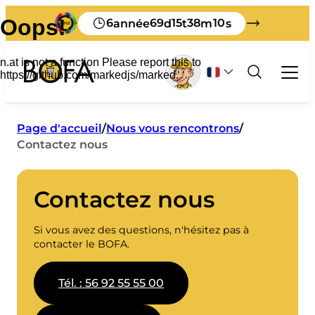
6
69
15
38
10
année
d
t
m
s
Déchets et recyclage
Page d'accueil
/
Nous vous rencontrons
/
Contactez nous
Entreprises
Tout sur les déchets commerciaux
Touriste
Tri
Libre-service
Contactez nous
Comment se débarrasser de ses déchets à
Tarifs des déchets pour les entreprises
Systèmes de gestion des déchets
À propos de la BOFA
Bornholm
Honoraires du producteur
Guide de tri
Si vous avez des questions, n'hésitez pas à
A propos de nous
Matériel imprimé en anglais
Déclarer les déchets mis en décharge
Vision 2032
contacter le BOFA.
Visiter le BOFA
Matériel imprimé en allemand
Réglementation des déchets
Qu'advient-il de vos déchets ?
Comment enseigner
Contrôleur terrestre
Notre capacité à trier
Étagère à feuilles
Tél. : 56 92 55 55 00
Personnel
Mes déchets
Déchets encombrants
Heures d'ouverture