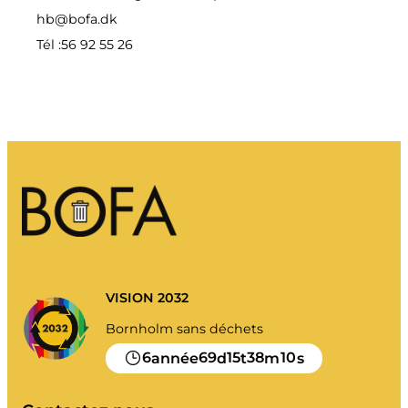
hb@bofa.dk
Tél :
56 92 55 26
VISION 2032
Bornholm sans déchets
6
69
15
38
10
année
d
t
m
s