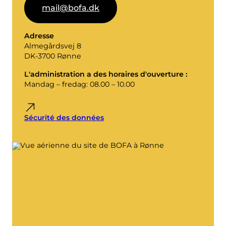
mail@bofa.dk
Compost
Contactez nous
Offres d'emploi
Démolition et rénovation
La société BOFA
Adresse
Almegårdsvej 8
DK-3700 Rønne
Plus d'informations
L'administration a des horaires d'ouverture :
Heures d'ouverture
Mandag – fredag: 08.00 – 10.00
Tarifs des déchets (privés)
Sécurité des données
Lien vers les règles de base du BRK
Guide AT
Réglementation des déchets
Libre-service
Libre-service