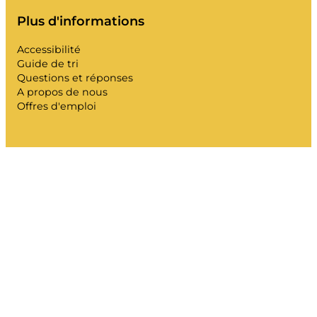
d'agglutination.
Plus d'informations
Accessibilité
Guide de tri
Questions et réponses
A propos de nous
Offres d'emploi
Exemples de cartons compressés
posant des problèmes lors de la vidange
du conteneur.