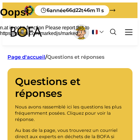
6
66
22
46
11
année
d
t
m
s
Déchets et recyclage
Page d'accueil
/
Questions et réponses
Entreprises
Tout sur les déchets commerciaux
Questions et
Touriste
Tri
Libre-service
Comment se débarrasser de ses déchets à
réponses
Tarifs des déchets pour les entreprises
Systèmes de gestion des déchets
À propos de la BOFA
Bornholm
Honoraires du producteur
Guide de tri
A propos de nous
Matériel imprimé en anglais
Déclarer les déchets mis en décharge
Vision 2032
Nous avons rassemblé ici les questions les plus
Visiter le BOFA
Matériel imprimé en allemand
Réglementation des déchets
Qu'advient-il de vos déchets ?
fréquemment posées. Cliquez pour voir la
Comment enseigner
Contrôleur terrestre
réponse.
Notre capacité à trier
Étagère à feuilles
Au bas de la page, vous trouverez un courriel
Personnel
Mes déchets
Déchets encombrants
direct aux experts en déchets de la BOFA si
Heures d'ouverture