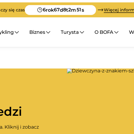
6
67
8
2
50
rok
d
t
m
s
czy się czas
Więcej informa
ykling
Biznes
Turysta
O BOFA
Wi
edzi
 Kliknij i zobacz