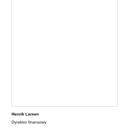
Moje śmieci
Portal odpadów
Opróżnianie kalendarza i nie tylko.
Przewodnik sortowania
Henrik Larsen
Dyrektor finansowy