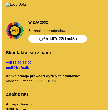
Kompost
Skontaktuj się z nami
Oferty pracy
Rozbiórka i renowacja
Firma BOFA
WIZJA 2032
Bornholm bez odpadów
Więcej informacji
6
67
22
1
48
rok
d
t
m
s
Godziny otwarcia
Taryfy za odpady (prywatne)
Skontaktuj się z nami
Link do podstawowych zasad BRK
+45 56 92 55 00
Przewodnik AT
mail@bofa.dk
Przepisy dotyczące odpadów
Administracja prowadzi dyżury telefoniczne:
Mandag – fredag: 08.00 – 10.00
Samoobsługa
Znajdź nas
Samoobsługa
Almegårdsvej 8
3700 Rønne