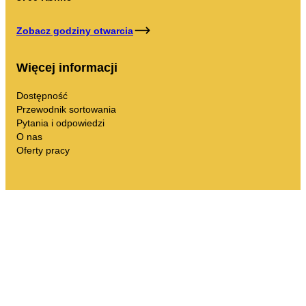
Moje śmieci
Portal odpadów
Zobacz godziny otwarcia
Opróżnianie kalendarza i nie tylko.
Więcej informacji
Dostępność
Przewodnik sortowania
Pytania i odpowiedzi
O nas
Przewodnik sortowania
Oferty pracy