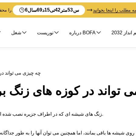
6
69
15
42
52
س
متر
تی
د
سال
مه مطلب را اینجا بخوانید
BOFA در تلاش است تا قبل از تمام شدن زمان، Vision 2032 را محقق کند.
داز 2032
درباره BOFA
توریست
شغل
چه چیزی می تواند در
 تواند در کوزه های زنگ بر
زنگ های شیشه ای که در اطراف جزیره نصب شده اند برای بطری های شیشه ای و شیشه ای در نظر گرفته شده اند.