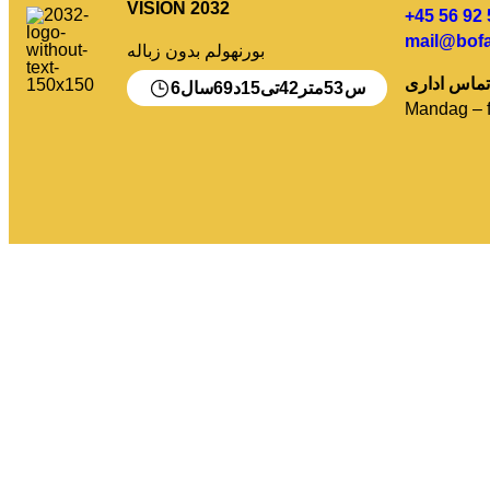
VISION 2032
+45 56 92 
mail@bofa
بورنهولم بدون زباله
6
69
15
42
52
س
متر
تی
د
سال
Mandag – f