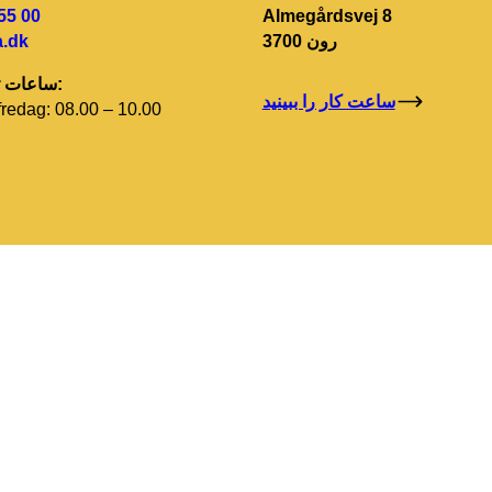
55 00
Almegårdsvej 8
3700 رون
.dk
ساعات تماس اداری:
ساعت کار را ببینید
redag: 08.00 – 10.00