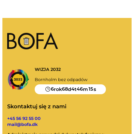
Moje śmieci
Portal odpadów
Opróżnianie kalendarza i nie tylko.
Przewodnik sortowania
WIZJA 2032
Bornholm bez odpadów
6
68
4
46
15
rok
d
t
m
s
Skontaktuj się z nami
+45 56 92 55 00
mail@bofa.dk