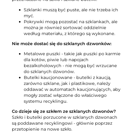
Kompost
Skontaktuj się z nami
Szklanki muszą być puste, ale nie trzeba ich
Oferty pracy
myć.
Rozbiórka i renowacja
Firma BOFA
Pokrywki mogą pozostać na szklankach, ale
można je również sortować oddzielnie
według materiału, z którego są wykonane.
Więcej informacji
Nie może dostać się do szklanych dzwonków:
Godziny otwarcia
Metalowe puszki - takie jak puszki po karmie
Taryfy za odpady (prywatne)
dla kotów, piwie lub napojach
bezalkoholowych - nie mogą być wrzucane
Link do podstawowych zasad BRK
do szklanych dzwonów.
Butelki kaucjonowane - butelki z kaucją,
Przewodnik AT
zarówno szklane, jak i plastikowe, należy
oddawać w automatach kaucjonujących, aby
Przepisy dotyczące odpadów
mogły zostać włączone do właściwego
systemu recyklingu.
Co dzieje się ze szkłem ze szklanych dzwonów?
Samoobsługa
Szkło i butelki porzucone w szklanych dzwonach
są poddawane recyklingowi - głównie poprzez
Samoobsługa
przetopienie na nowe szkło.