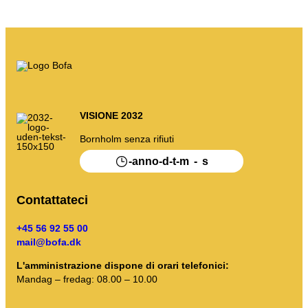
I miei rifiuti
Portale dei rifiuti
Svuotare il calendario e altro ancora.
VISIONE 2032
Guida all'ordinamento
Bornholm senza rifiuti
-
-
-
-
-
anno
d
t
m
s
.
Contattateci
+45 56 92 55 00
mail@bofa.dk
L'amministrazione dispone di orari telefonici:
Mandag – fredag: 08.00 – 10.00