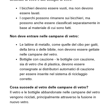
Compost
Contattateci
I bicchieri devono essere vuoti, ma non devono
Offerte di lavoro
essere lavati.
Demolizione e ristrutturazione
L'azienda BOFA
I coperchi possono rimanere sui bicchieri, ma
possono anche essere classificati separatamente in
base al materiale di cui sono fatti.
Più informazioni
Non deve entrare nelle campane di vetro:
Orari di apertura
Le lattine di metallo, come quelle del cibo per gatti,
Tariffe rifiuti (private)
della birra o delle bibite, non devono essere gettate
nelle campane del vetro.
Link alle regole di base di BRK
Bottiglie con cauzione - le bottiglie con cauzione,
sia di vetro che di plastica, devono essere
Guida AT
consegnate ai distributori automatici di cauzione
per essere inserite nel sistema di riciclaggio
Regolamenti sui rifiuti
corretto.
Cosa succede al vetro delle campane di vetro?
Il vetro e le bottiglie abbandonate nelle campane del vetro
Self-service
vengono riciclati, principalmente attraverso la fusione in
nuovo vetro.
Self-service