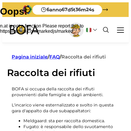
6
67
5
36
24
anno
d
t
m
s
Rifiuti e riciclaggio
Pagina iniziale
/
FAQ
/
Raccolta dei rifiuti
Affari
Raccolta dei rifiuti
Tutto sui rifiuti commerciali
Turista
Ordinamento
Self-service
Come smaltire i rifiuti a Bornholm
Tariffe rifiuti per le imprese
Sistemi di gestione dei rifiuti
Informazioni su BOFA
BOFA si occupa della raccolta dei rifiuti
Materiale stampato in inglese
Costo del produttore
provenienti dalle famiglie e dagli ambienti.
Guida all'ordinamento
Chi siamo
Materiale stampato in tedesco
Segnalazione di rifiuti in discarica
Visione 2032
Visita BOFA
Regolamenti sui rifiuti
L'incarico viene esternalizzato e svolto in questa
Cosa succede ai vostri rifiuti
Come insegnare
gara d'appalto da due subappaltatori:
Controllore di terra
Quanto siamo bravi a fare la cernita
Scaffale per foglie
Meldgaard: sta per raccolta domestica.
Personale
I miei rifiuti
Rifiuti ingombranti
Fugato: è responsabile dello svuotamento
Orari di apertura