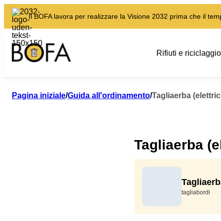
Il BOFA lavora per realizzare la Visione 2032 prima che il te
Rifiuti e riciclaggio
Pagina iniziale
/
Guida all'ordinamento
/
Tagliaerba (elettric
Tagliaerba (el
Tagliaerba
tagliabordi