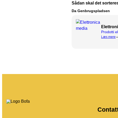
Sådan skal det sortere
Da Genbrugspladsen
Elettron
Prodotti e
Læs mere
Contat