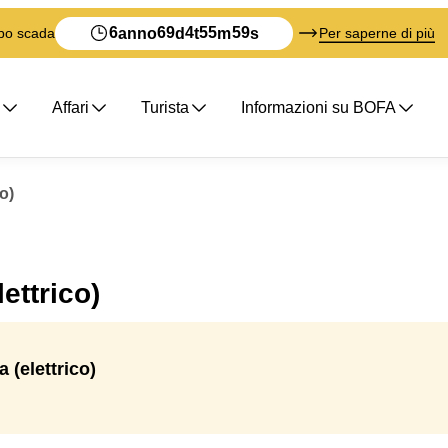
6
69
4
55
59
anno
d
t
m
s
mpo scada
Per saperne di più
Affari
Turista
Informazioni su BOFA
o)
ettrico)
 (elettrico)