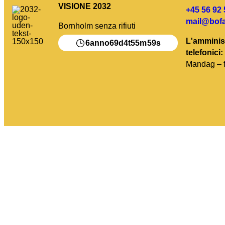
VISIONE 2032
+45 56 92 
mail@bofa
Bornholm senza rifiuti
L'amminist
6
69
4
55
59
anno
d
t
m
s
telefonici:
Mandag – f