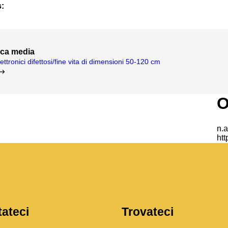
s:
ica media
lettronici difettosi/fine vita di dimensioni 50-120 cm
tateci
Trovateci