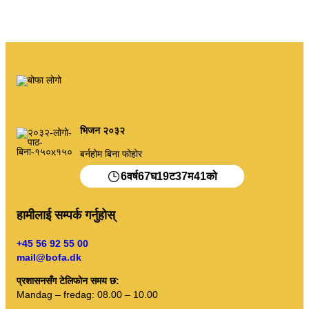
मेरो रद्दीटोकरी
फोहोर पोर्टल
क्यालेन्डर आदि खाली गर्ने।
भिजन २०३२
क्रमबद्ध निर्देशनहरू
बर्नहोम बिना फोहोर
6
67
19
37
41
वर्ष
घ
ट
म
को
हामीलाई सम्पर्क गर्नुहोस्
+45 56 92 55 00
mail@bofa.dk
प्रशासनसँग टेलिफोन समय छ:
Mandag – fredag: 08.00 – 10.00