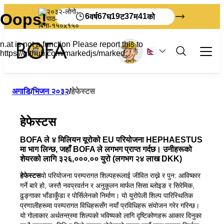
6
67
19
37
41
वर्ष
घ
ट
म
को
फोहोर र पुनर्चक्रण
अगाडि
/
भिजन २०३२
/
हेफेस्टस
पेशा
हेफेस्टस
व्यावसायिक फोहोरको बारेमा सबै
पर्यटक
क्रमबद्ध गर्दै
स्व-सेवा
BOFA ले ४ मिलियन यूरोको EU परियोजना HEPHAESTUS
बोर्नहोममा तपाईंको फोहोर कसरी व्यवस्थापन गर्ने
व्यवसायहरूको लागि फोहोर दरहरू
फोहोर योजनाहरू
BOFA को बारेमा
मा भाग लिन्छ, जहाँ BOFA ले लगभग प्राप्त गर्दछ। उनीहरूको
अङ्ग्रेजीमा छापिएका सामग्रीहरू
निर्माता शुल्क
शेयरको लागि ३२६,०००.०० युरो (लगभग २४ लाख DKK)
क्रमबद्ध निर्देशनहरू
हाम्रो बारेमा
जर्मन भाषामा छापिएका सामग्रीहरू
ल्यान्डफिलको लागि फोहोर रिपोर्ट गर्नुहोस्
भिजन २०३२
हेफेस्टस
यो परियोजना परम्परागत शिल्पहरूलाई जीवित राख्ने र पुन: आविष्कार
BOFA भ्रमण गर्नुहोस्
फोहोर नियमहरू
तपाईंको फोहोरलाई यस्तो हुन्छ
गर्ने बारे हो, जस्तै नवप्रवर्तन र अनुकूलन मार्फत सिसा ब्लोइङ र सिरेमिक,
शिक्षा
आधारभूत नियमहरू
ढुङ्गाका भाँडाकुँडा र पोर्सिलेनको निर्माण। यो युरोपेली शिल्प पारिस्थितिक
हामी क्रमबद्ध गर्न धेरै राम्रो छौं।
पत्रिकाको शेल्फ
प्रणालीहरूमा परम्परागत विधिहरूसँग नयाँ प्रविधिहरू संयोजन गरेर गरिन्छ।
कर्मचारी
मेरो रद्दीटोकरी
ठूलो मात्रामा फोहोर
यो गोलाकार अर्थतन्त्रमा शिल्पको भविष्यको लागि दृष्टिकोणहरू आकार दिनुका
खुल्ने समय