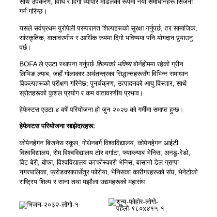
साथै उपकरण, विधि र दिगो व्यापार मोडेलको रूपमा नयाँ समाधानहरू सिर्जना
कम्पोस्ट
हामीलाई सम्पर्क गर्नुहोस्
गर्न गरिन्छ।
रिक्त पदहरू
भत्काउने र मर्मत गर्ने काम
यसले सर्वप्रथम युरोपेली परम्परागत शिल्पहरूको सुरक्षा गर्नुपर्छ, तर सामाजिक,
कम्पनी BOFA
सांस्कृतिक, वातावरणीय र आर्थिक रूपमा दिगो भविष्यमा पनि योगदान पुर्‍याउनु
पर्छ।
बारेमा
BOFA ले एउटा स्थापना गर्नुपर्छ
शिल्पको भविष्य
बोर्नहोममा रहेको ग्रीन
लिभिङ ल्याब, जहाँ गोलाकार अर्थतन्त्रका सिद्धान्तहरूसँग विभिन्न समाधान
खुल्ने समय
विकल्पहरूको परीक्षण गरिनेछ: पुनर्चक्रण, उत्पादनको आयु विस्तार, साथै
स्रोतहरूको कुशल प्रयोग र कम वातावरणीय प्रभाव।
फोहोरको शुल्क (निजी)
हेफेस्टस एउटा ४ वर्षे परियोजना हो जुन २०२७ को गर्मीमा समाप्त हुन्छ।
BRK भूमि नियमहरूको लिङ्क
हेफेस्टस परियोजना साझेदारहरू:
AT मार्गदर्शन
कोपेनहेगन बिजनेस स्कूल, गोथेनबर्ग विश्वविद्यालय, कोपेनहेगन आईटी
फोहोर नियमहरू
विश्वविद्यालय, रोम विश्वविद्यालय टोर वर्गाटा, फ्याब्ल्याब भेनिस, अनडू-रेडो,
विट बेरी, बोफा, विश्वविद्यालय का'फोस्कारी भेनिस, बासानो डेल ग्राप्पा
नगरपालिका, फ्रोडक्सापार्सेतुर फोरोया, भेनिसका कारीगरहरूको संघ, भेनेटोको
राष्ट्रिय शिल्प र साना तथा मझौला उद्यमहरूको महासंघ
स्व-सेवा
स्व-सेवा