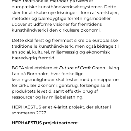
med traditionelle metoder på tværs af
Kompost
Kontakt os
europæiske kunsthåndværksøkosystemer. Dette
Ledige stillinger
sker for at skabe nye løsninger i form af værktøjer,
Nedrivning & renovering
metoder og bæredygtige forretningsmodeller
Virksomheden BOFA
udover at udforme visioner for fremtidens
kunsthåndværk i den cirkulære økonomi.
Info
Dette skal først og fremmest sikre de europæiske
traditionelle kunsthåndværk, men også bidrage til
Åbningstider
en social, kulturel, miljømæssig og økonomisk
bæredygtig fremtid.
Affaldstakster (private)
BOFA skal etablere et
Future of Craft
Green Living
Link til BRK jordregler
Lab på Bornholm, hvor forskellige
AT-vejledning
løsningsmuligheder skal testes med principperne
for cirkulær økonomi: genbrug, forlængelse af
Affaldsregulativer
produktets levetid, samt effektiv brug af
ressourcer og lav miljøbelastning.
HEPHAESTUS er et 4-årigt projekt, der slutter i
Selvbetjening
sommeren 2027.
Selvbetjening
HEPHAESTUS projektpartnere: