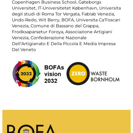
Mit affald
Copenhagen Business School, Gøteborgs
Universitet, IT-Universitetet København, Universita
Affaldsportal
degli studi di Roma Tor Vergata, Fablab Venezia,
Undo-Redo, Wit Berry, BOFA, Universita Ca’Foscari
Tømningskalender m.m.
Venezia, Comune di Bassano del Grappa,
Frodksaparsetur Foroya, Associazione Artigiani
Venezia, Confederazione Nazionale
Dell’Artigianato E Della Piccola E Media Impresa
Del Veneto
Sorteringsvejledning