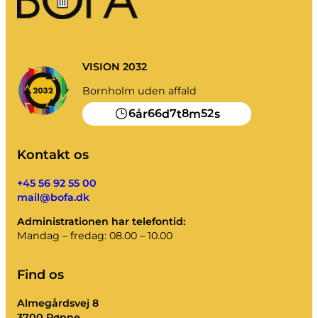
VISION 2032
Bornholm uden affald
6
66
7
8
52
år
d
t
m
s
Kontakt os
+45 56 92 55 00
mail@bofa.dk
Administrationen har telefontid:
Mandag – fredag: 08.00 – 10.00
Find os
Almegårdsvej 8
3700 Rønne