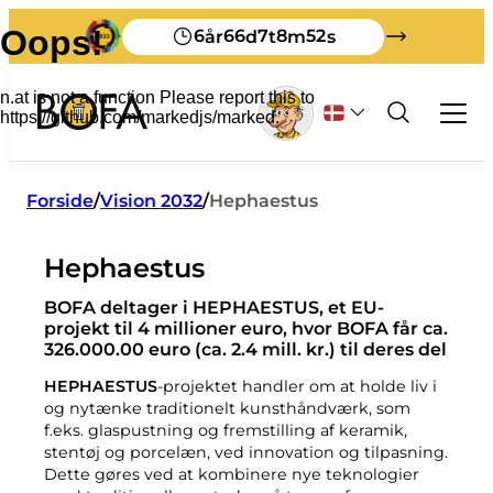
6
66
7
8
52
år
d
t
m
s
Affald og genbrug
Forside
/
Vision 2032
/
Hephaestus
Erhverv
Hephaestus
Alt om erhvervsaffald
Turist
Sortering
Selvbetjening
BOFA deltager i HEPHAESTUS, et EU-
Sådan afleverer du dit affald på Bornholm
Affaldstakster for erhverv
Affaldsordninger
Om BOFA
projekt til 4 millioner euro, hvor BOFA får ca.
Trykte materialer på engelsk
Producentgebyr
326.000.00 euro (ca. 2.4 mill. kr.) til deres del
Sorteringsvejledning
Om os
Trykte materialer på tysk
Anmeld affald til deponering
Vision 2032
HEPHAESTUS
-projektet handler om at holde liv i
Besøg BOFA
Affaldsregulativer
Det sker der med dit affald
og nytænke traditionelt kunsthåndværk, som
Undervisning
Jordregler
f.eks. glaspustning og fremstilling af keramik,
Så gode er vi til at sortere
Bladhylden
stentøj og porcelæn, ved innovation og tilpasning.
Personale
Mit affald
Storskrald
Dette gøres ved at kombinere nye teknologier
Åbningstider