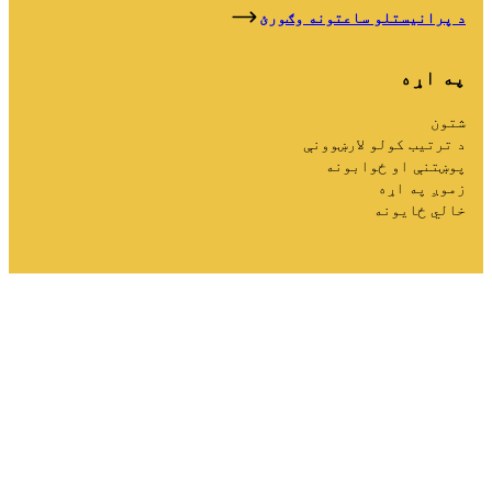
د پرانیستلو ساعتونه وګورئ
په اړه
شتون
د ترتیب کولو لارښوونې
پوښتنې او ځوابونه
زموږ په اړه
خالي ځایونه