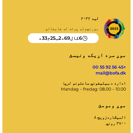
زما کثافات
د کثافاتو پورټل
لید ۲۰۳۲
د کیلنڈر خالي کول او داسې نور.
بورنهولم پرته له ضایعاتو
33
25
2
69
6
کال
د
ټ
م
د
موږ سره اړیکه ونیسئ
د ترتیب کولو لارښوونې
+45 56 92 55 00
mail@bofa.dk
اداره د ټیلیفوني ساعتونو لري:
Mandag – fredag: 08.00 – 10.00
موږ ومومئ
المیګاردزوېج ۸
۳۷۰۰ روني