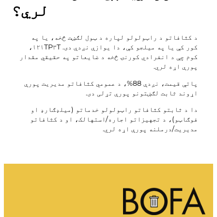
لري؟
کمپوسټ
موږ سره اړیکه ونیسئ
خالي ځایونه
ړنګول او بیارغونه
د BOFA شرکت
د کثافاتو د راټولولو لپاره د ټول لګښت څخه، یا په
کور کې یا په میلجو کې، دا یوازې نږدې دی. ۱۲۱TP۳T،
کوم چې د انفرادي کورنۍ څخه د ضایعاتو په حقیقي مقدار
په اړه
پورې اړه لري.
د پرانستې ساعتونه
پاتې قیمت، نږدې 88%، د عمومي کثافاتو مدیریت پورې
اړوند ثابت لګښتونو پورې تړلی دی.
د کثافاتو تعرفې (خصوصي)
دا د ثابتو کثافاتو راټولولو خدماتو (میلډګارډ او
د BRK د ځمکې مقرراتو سره اړیکه
فوګاټو)، د تجهیزاتو اجاره/استهالک، او د کثافاتو
مدیریت/درملنه پورې اړه لري.
د AT لارښوونه
د ضایعاتو مقررات
ځان خدمت
ځان خدمت