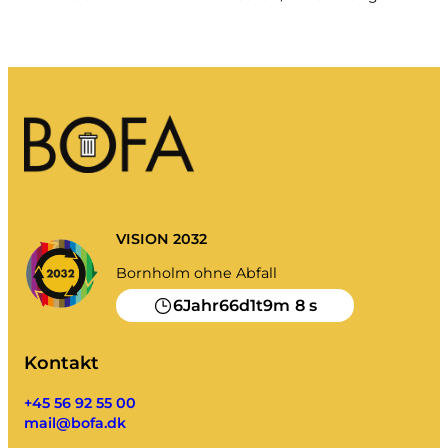
Mein Unrat
Abfall-Portal
Kalender leeren und mehr.
Sortierhilfe
VISION 2032
Bornholm ohne Abfall
6
66
1
9
8
Jahr
d
t
m
s
Kontakt
+45 56 92 55 00
mail@bofa.dk