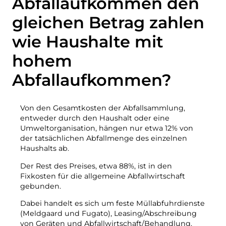
Abfallaufkommen den
Kompost
Kontakt
gleichen Betrag zahlen
Stellenausschreibungen
Abriss und Renovierung
Das Unternehmen BOFA
wie Haushalte mit
hohem
Mehr Infos
Abfallaufkommen?
Die Öffnungszeiten
Abfalltarife (privat)
Von den Gesamtkosten der Abfallsammlung,
entweder durch den Haushalt oder eine
Link zu den BRK-Grundregeln
Umweltorganisation, hängen nur etwa 12% von
AT-Leitfaden
der tatsächlichen Abfallmenge des einzelnen
Haushalts ab.
Abfallvorschriften
Der Rest des Preises, etwa 88%, ist in den
Fixkosten für die allgemeine Abfallwirtschaft
gebunden.
Selbstbedienung
Dabei handelt es sich um feste Müllabfuhrdienste
Selbstbedienung
(Meldgaard und Fugato), Leasing/Abschreibung
von Geräten und Abfallwirtschaft/Behandlung.