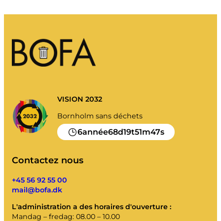
Mes déchets
Portail déchets
Vider le calendrier et plus encore.
VISION 2032
Guide de tri
Bornholm sans déchets
6
68
19
51
47
année
d
t
m
s
Contactez nous
+45 56 92 55 00
mail@bofa.dk
L'administration a des horaires d'ouverture :
Mandag – fredag: 08.00 – 10.00