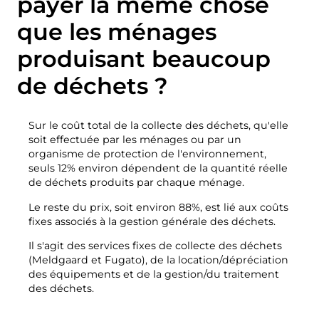
payer la même chose
Compost
Contactez nous
que les ménages
Offres d'emploi
Démolition et rénovation
La société BOFA
produisant beaucoup
de déchets ?
Plus d'informations
Heures d'ouverture
Sur le coût total de la collecte des déchets, qu'elle
soit effectuée par les ménages ou par un
Tarifs des déchets (privés)
organisme de protection de l'environnement,
Lien vers les règles de base du BRK
seuls 12% environ dépendent de la quantité réelle
de déchets produits par chaque ménage.
Guide AT
Le reste du prix, soit environ 88%, est lié aux coûts
Réglementation des déchets
fixes associés à la gestion générale des déchets.
Il s'agit des services fixes de collecte des déchets
(Meldgaard et Fugato), de la location/dépréciation
Libre-service
des équipements et de la gestion/du traitement
des déchets.
Libre-service