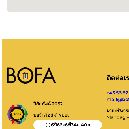
ติดต่อเ
+45 56 92
mail@bof
วิสัยทัศน์ 2032
ฝ่ายบริหาร
บอร์นโฮล์มไร้ขยะ
Mandag – 
6
66
6
34
40
ปี
ง
ที
ม.
ส