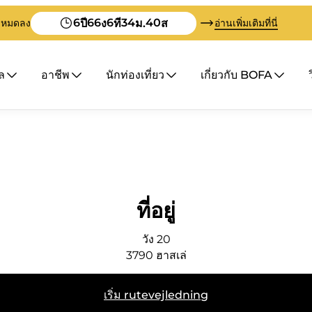
6
66
6
34
40
ปี
ง
ที
ม.
ส
จะหมดลง
อ่านเพิ่มเติมที่นี่
ล
อาชีพ
นักท่องเที่ยว
เกี่ยวกับ BOFA
ที่อยู่
วัง 20
3790
ฮาสเล่
เริ่ม rutevejledning