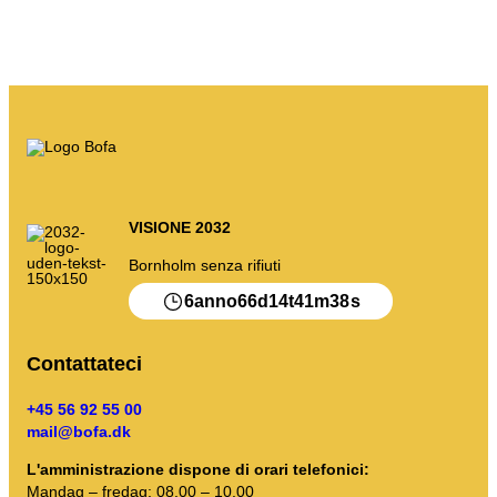
I miei rifiuti
Portale dei rifiuti
Svuotare il calendario e altro ancora.
Guida all'ordinamento
VISIONE 2032
Bornholm senza rifiuti
.
6
66
14
41
38
anno
d
t
m
s
Contattateci
+45 56 92 55 00
mail@bofa.dk
L'amministrazione dispone di orari telefonici:
Mandag – fredag: 08.00 – 10.00