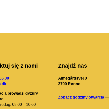
tuj się z nami
Znajdź nas
55 00
Almegårdsvej 8
.dk
3700 Rønne
acja prowadzi dyżury
Zobacz godziny otwarcia
ne:
redag: 08.00 – 10.00