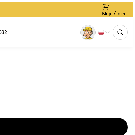
Moje śmieci
032