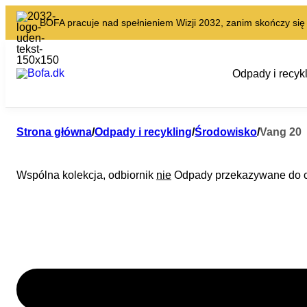
BOFA pracuje nad spełnieniem Wizji 2032, zanim skończy się
Odpady i recyk
Strona główna
/
Odpady i recykling
/
Środowisko
/
Vang 20
Wspólna kolekcja, odbiornik
nie
Odpady przekazywane do c