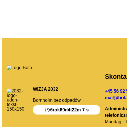
Skontak
WIZJA 2032
+45 56 92 
mail@bofa
Bornholm bez odpadów
Administr
6
69
4
22
7
rok
d
t
m
s
telefonicz
Mandag – f