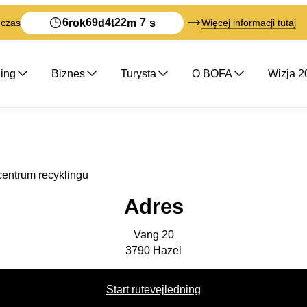
6
69
4
22
7
rok
d
t
m
s
 czas
Więcej informacji tutaj
ling
Biznes
Turysta
O BOFA
Wizja 2
entrum recyklingu
Adres
Vang 20
3790
Hazel
Start rutevejledning