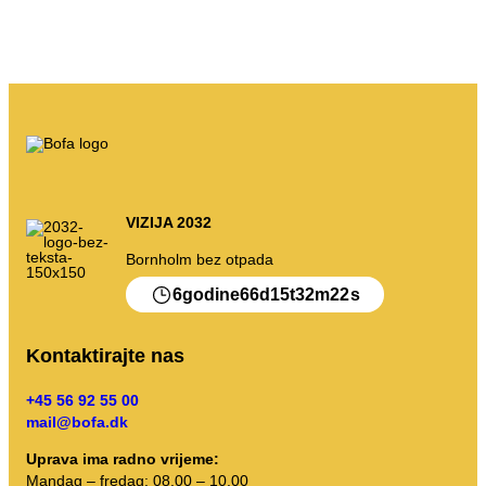
Moje smece
Otpadni portal
Pražnjenje kalendara itd.
Uputstva za sortiranje
VIZIJA 2032
Bornholm bez otpada
6
66
15
32
22
godine
d
t
m
s
Kontaktirajte nas
+45 56 92 55 00
mail@bofa.dk
Uprava ima radno vrijeme:
Mandag – fredag: 08.00 – 10.00