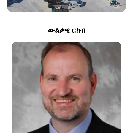
ጓሓፍይ
ፖርታል ጎሓፍ
ባዶ ምግባር ካላንደር ወዘተ።
ውልቃዊ ርክብ
መምርሒታት ምድላው