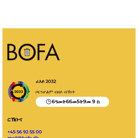
ራእይ 2032
ቦርንሆልም ብዘይ ብኽነት
6
66
5
9
8
ዓመት
መ
ት
መ
ስ
ርኸቡና
+45 56 92 55 00
mail@bofa.dk