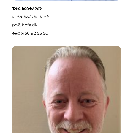
ፒተር ክርስቲያንሰን
ኣካያዲ ስራሕ ስርሒታት
pc@bofa.dk
ቴለፎን፤
56 92 55 50