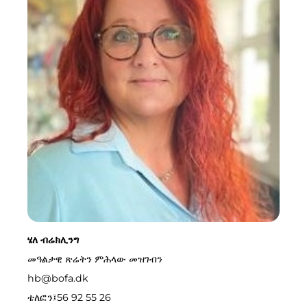
ሄለ ብሬክሊንግ
መዓልታዊ ጽሬትን ምሕላው መዝገብን
hb@bofa.dk
ቴለፎን፤
56 92 55 26