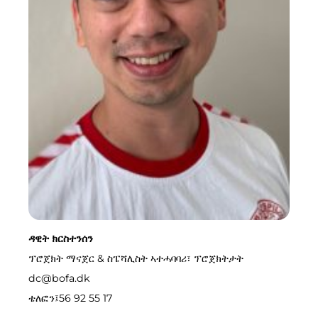
ዳዊት ክርስተንሰን
ፕሮጀክት ማናጀር & ስፔሻሊስት ኣተሓባባሪ፣ ፕሮጀክትታት
dc@bofa.dk
ቴለፎን፤
56 92 55 17