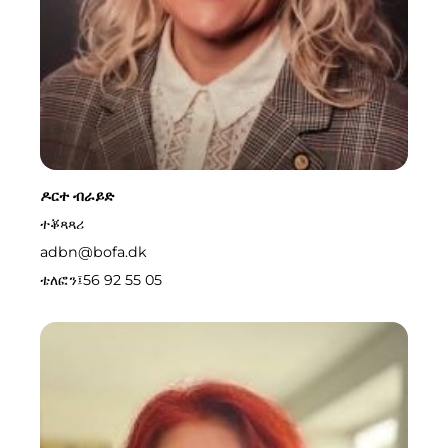
ዶርተ ብራይድ
ተቖጻጻሪ
adbn@bofa.dk
ቴለፎን፤
56 92 55 05