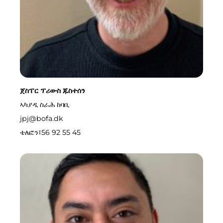
ጀስፐር ፕሪውስ ጁስተሰን
ኣካያዲ ስራሕ ከባቢ
jpj@bofa.dk
ቴለፎን፤
56 92 55 45