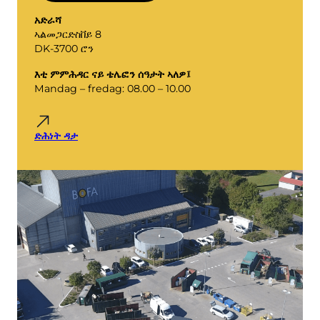
ድዅዒ
ርኸቡና
አድራሻ
ክፍቲ ቦታታት
ኣልመጋርድስቨይ 8
ምፍራስ & ምሕዳስ
እቲ ኩባንያ ቦፋ
DK-3700 ሮን
እቲ ምምሕዳር ናይ ቴሌፎን ሰዓታት ኣለዎ፤
Mandag – fredag: 08.00 – 10.00
Info
ናይ ስራሕ ሰዓታት
ድሕነት ዳታ
ናይ ጎሓፍ ታሪፍ (ናይ ብሕቲ)
ሊንክ ናብ ደንቢ መሬት BRK
AT መምርሒ
ደንቢ ጎሓፍ
ርእሰ-ኣገልግሎት
ርእሰ-ኣገልግሎት