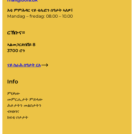
እቲ ምምሕዳር ናይ ቴሌፎን ሰዓታት ኣለዎ፤
Mandag – fredag: 08.00 – 10.00
ርኸቡና።
ኣልመጋርድስቨይ 8
3700 ሮን
ናይ ስራሕ ሰዓታት ርአ
Info
ምህላው
መምርሒታት ምድላው
ሕቶታትን መልስታትን
ብዛዕባና
ክፍቲ ቦታታት