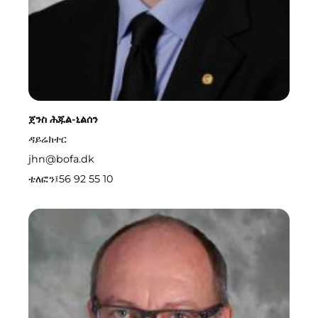
ጀንስ ሕጁል-ኒልሰን
ዳይሬክተር
jhn@bofa.dk
ቴለፎን፤
56 92 55 10