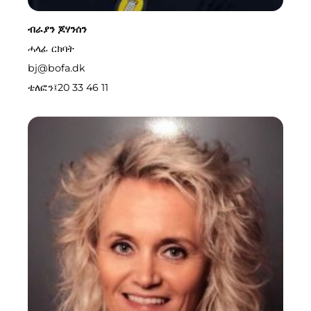
ብራያን ጆሃንሰን
ሓላፊ ርክባት
bj@bofa.dk
ቴለፎን፤
20 33 46 11