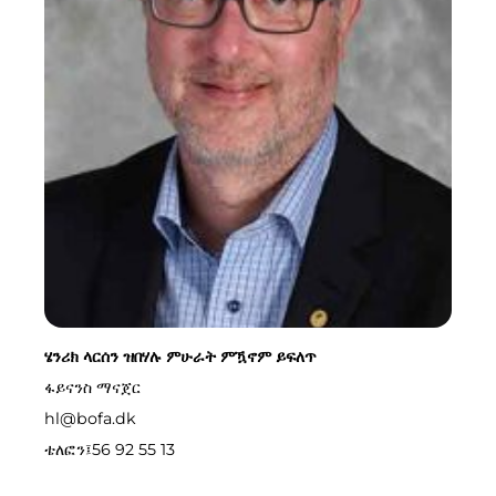
ሄንሪክ ላርሰን ዝበሃሉ ምሁራት ምዃኖም ይፍለጥ
ፋይናንስ ማናጀር
hl@bofa.dk
ቴለፎን፤
56 92 55 13