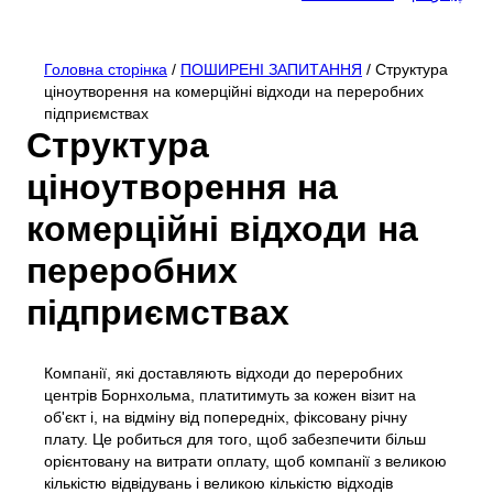
Відходи та переробка
Бізнес
Головна сторінка
/
ПОШИРЕНІ ЗАПИТАННЯ
/
Структура
Все про комерційні відходи
Турист
ціноутворення на комерційні відходи на переробних
Самообслуговування
Як утилізувати відходи на Борнхольмі
Про BOFA
підприємствах
Сортування
Тарифи на відходи для бізнесу
Друковані матеріали англійською мовою
Про нас
Бачення 2032
Структура
Системи управління відходами
Гонорар продюсера
Друковані матеріали німецькою мовою
Відвідайте BOFA
ціноутворення на
Здавати відходи на сміттєзвалище
Як навчати
Посібник із сортування
Моє сміття.
Правила поводження з відходами
Полиця для листя
комерційні відходи на
Контролер заземлення
Кадрове забезпечення
Що відбувається з вашими відходами
Години роботи
переробних
Наскільки добре ми вміємо сортувати
Зв'яжіться з нами
підприємствах
Великогабаритні відходи
Відкриті вакансії
Компанія BOFA
Компост
Компанії, які доставляють відходи до переробних
Знесення та реконструкція
центрів Борнхольма, платитимуть за кожен візит на
об'єкт і, на відміну від попередніх, фіксовану річну
плату. Це робиться для того, щоб забезпечити більш
орієнтовану на витрати оплату, щоб компанії з великою
Більше інформації
кількістю відвідувань і великою кількістю відходів