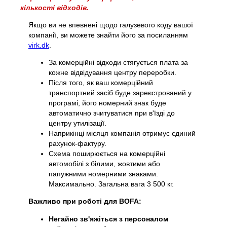
кількості відходів.
Посібник із сортування
Якщо ви не впевнені щодо галузевого коду вашої
компанії, ви можете знайти його за посиланням
virk.dk
.
За комерційні відходи стягується плата за
кожне відвідування центру переробки.
Після того, як ваш комерційний
транспортний засіб буде зареєстрований у
програмі, його номерний знак буде
автоматично зчитуватися при в'їзді до
центру утилізації.
Наприкінці місяця компанія отримує єдиний
рахунок-фактуру.
Схема поширюється на комерційні
автомобілі з білими, жовтими або
папужними номерними знаками.
Максимально. Загальна вага 3 500 кг.
Важливо при роботі для BOFA:
Негайно зв'яжіться з персоналом