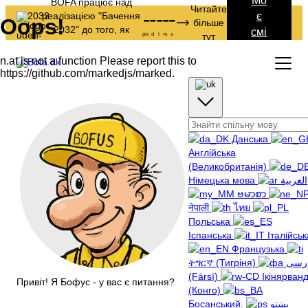
Мо
BOFA працює над
Читайте
-
-
-
-
-
реалізацією "Бачення
є
більше
2032" до того, як
смі
рік
d
t
m
s
тут
закінчиться час
ття
.
Данська
Англійська
(Великобританія)
Німецька мова
العربية
ဗမာစာ
नेपाली
ไทย
Польська
Іспанська
Італійськ
Французька
ትግርኛ (Тигріня)
فارسی
(Fārsī)
Ікінярван
Привіт! Я Бофус - у вас є питання?
(Конго)
Босанський.
پښتو