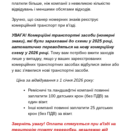
платили більше, ніж компанії з невеликою кількістю
Години роботи
відвідувань і меншими обсягами відходів.
Тарифи на відходи (приватні)
Зручно, що сканер номерних знаків реєструє
Посилання на основні правила BRK
комерційний транспорт при в'їзді.
УВАГА! Комерційні транспортні засоби (номерні
Посібник з AT
знаки), які були зараховані до схеми у 2025 році,
Правила поводження з відходами
автоматично переводяться на нову комерційну
схему у 2026 році.
Тому вам потрібно вжити заходів
лише у випадку, якщо у ваших зареєстрованих
комерційних транспортних засобах відбулися зміни або
Самообслуговування
у вас з'явилися нові транспортні засоби.
Самообслуговування
Ціна за відвідування з 1 січня 2026 року:
Моє сміття.
Ремісничі та ландшафтні компанії повинні
заплатити 100 датських крон (без ПДВ) за
Портал про відходи
один візит.
Інші компанії повинні заплатити 25 датських
Видалення календаря та багато іншого.
крон (без ПДВ) за візит.
Зверніть увагу! Оплата стягується при в'їзді на
територію пункту переробки, незалежно від