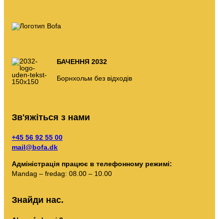
БАЧЕННЯ 2032
Борнхольм без відходів
-
-
-
-
-
рік
d
t
m
s
Зв'яжіться з нами
+45 56 92 55 00
mail@bofa.dk
Адміністрація працює в телефонному режимі:
Mandag – fredag: 08.00 – 10.00
Знайди нас.