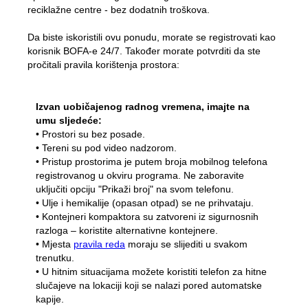
reciklažne centre - bez dodatnih troškova.
Kompost
Kontaktirajte nas
Slobodna radna mjesta
Rušenje i renoviranje
Da biste iskoristili ovu ponudu, morate se registrovati kao
Kompanija BOFA
korisnik BOFA-e 24/7. Također morate potvrditi da ste
pročitali pravila korištenja prostora:
O
Izvan uobičajenog radnog vremena, imajte na
Radno vrijeme
umu sljedeće:
• Prostori su bez posade.
Tarife za otpad (privatno)
• Tereni su pod video nadzorom.
Link na BRK zemljišne propise
• Pristup prostorima je putem broja mobilnog telefona
registrovanog u okviru programa. Ne zaboravite
AT navođenje
uključiti opciju "Prikaži broj" na svom telefonu.
• Ulje i hemikalije (opasan otpad) se ne prihvataju.
Propisi o otpadu
• Kontejneri kompaktora su zatvoreni iz sigurnosnih
razloga – koristite alternativne kontejnere.
• Mjesta
pravila reda
moraju se slijediti u svakom
trenutku.
Samoposluživanje
• U hitnim situacijama možete koristiti telefon za hitne
slučajeve na lokaciji koji se nalazi pored automatske
Samoposluživanje
kapije.