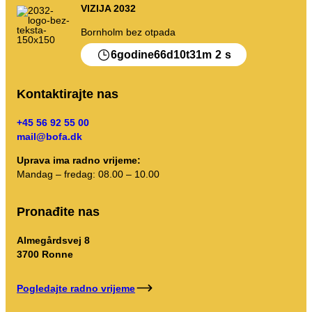
VIZIJA 2032
Bornholm bez otpada
6
66
10
31
1
godine
d
t
m
s
Kontaktirajte nas
+45 56 92 55 00
mail@bofa.dk
Uprava ima radno vrijeme:
Mandag – fredag: 08.00 – 10.00
Pronađite nas
Almegårdsvej 8
3700 Ronne
Pogledajte radno vrijeme