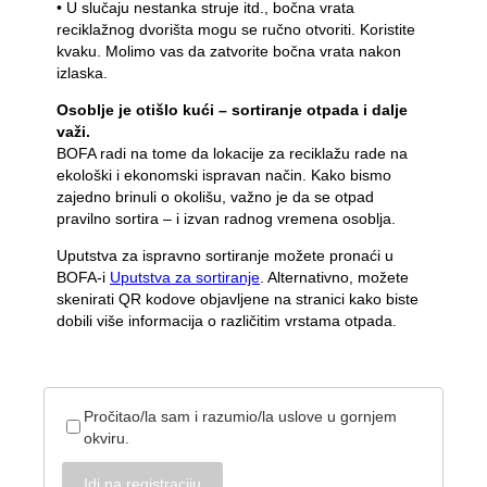
Moje smece
• U slučaju nestanka struje itd., bočna vrata
reciklažnog dvorišta mogu se ručno otvoriti. Koristite
Otpadni portal
kvaku. Molimo vas da zatvorite bočna vrata nakon
izlaska.
Pražnjenje kalendara itd.
Osoblje je otišlo kući – sortiranje otpada i dalje
važi.
BOFA radi na tome da lokacije za reciklažu rade na
ekološki i ekonomski ispravan način. Kako bismo
zajedno brinuli o okolišu, važno je da se otpad
Uputstva za sortiranje
pravilno sortira – i izvan radnog vremena osoblja.
Uputstva za ispravno sortiranje možete pronaći u
BOFA-i
Uputstva za sortiranje
. Alternativno, možete
skenirati QR kodove objavljene na stranici kako biste
dobili više informacija o različitim vrstama otpada.
Pročitao/la sam i razumio/la uslove u gornjem
okviru.
Idi na registraciju