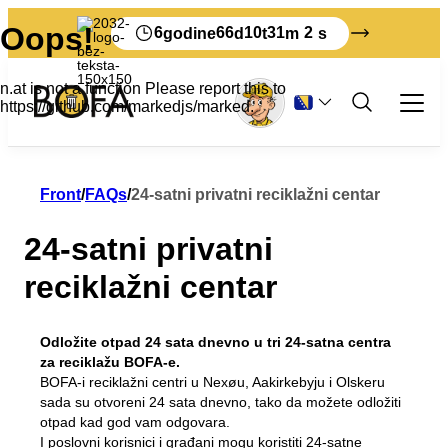
6
66
10
31
1
godine
d
t
m
s
Otpad i reciklaža
Front
/
FAQs
/
24-satni privatni reciklažni centar
Zanimanje
24-satni privatni
Sve o komercijalnom otpadu
Tourist
Sortiranje
Samoposluživanje
reciklažni centar
Kako odložiti svoj otpad na Bornholmu
Stope otpada za preduzeća
Sheme otpada
O BOFA-i
Štampani materijali na engleskom jeziku
Provizija proizvođača
Uputstva za sortiranje
O nama
Štampani materijali na njemačkom jeziku
Prijavite otpad za deponiju
Vizija 2032
Odložite otpad 24 sata dnevno u tri 24-satna centra
Posjetite BOFA-u
Propisi o otpadu
Ovo se dešava sa vašim otpadom
za reciklažu BOFA-e.
Obrazovanje
Osnovna pravila
BOFA-i reciklažni centri u Nexøu, Aakirkebyju i Olskeru
Tako smo dobri u sortiranju
Polica za časopise
sada su otvoreni 24 sata dnevno, tako da možete odložiti
Osoblje
otpad kad god vam odgovara.
Moje smece
Krupni otpad
I poslovni korisnici i građani mogu koristiti 24-satne
Radno vrijeme