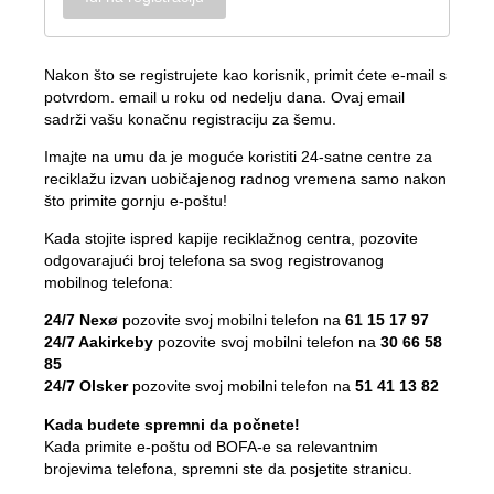
Nakon što se registrujete kao korisnik, primit ćete e-mail s
potvrdom. email u roku od nedelju dana. Ovaj email
sadrži vašu konačnu registraciju za šemu.
Imajte na umu da je moguće koristiti 24-satne centre za
reciklažu izvan uobičajenog radnog vremena samo nakon
što primite gornju e-poštu!
Kada stojite ispred kapije reciklažnog centra, pozovite
odgovarajući broj telefona sa svog registrovanog
mobilnog telefona:
24/7 Nexø
pozovite svoj mobilni telefon na
61 15 17 97
24/7 Aakirkeby
pozovite svoj mobilni telefon na
30 66 58
85
24/7 Olsker
pozovite svoj mobilni telefon na
51 41 13 82
Kada budete spremni da počnete!
Kada primite e-poštu od BOFA-e sa relevantnim
brojevima telefona, spremni ste da posjetite stranicu.