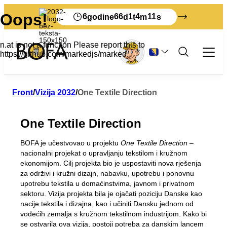
6
66
1
4
11
godine
d
t
m
s
Otpad i reciklaža
Front
/
Vizija 2032
/
One Textile Direction
Zanimanje
One Textile Direction
Sve o komercijalnom otpadu
Tourist
Sortiranje
Samoposluživanje
BOFA je učestvovao u projektu
One Textile Direction
–
Kako odložiti svoj otpad na Bornholmu
Stope otpada za preduzeća
Sheme otpada
O BOFA-i
nacionalni projekat o upravljanju tekstilom i kružnom
Štampani materijali na engleskom jeziku
Provizija proizvođača
ekonomijom. Cilj projekta bio je uspostaviti nova rješenja
Uputstva za sortiranje
O nama
Štampani materijali na njemačkom jeziku
Prijavite otpad za deponiju
Vizija 2032
za održivi i kružni dizajn, nabavku, upotrebu i ponovnu
Posjetite BOFA-u
Propisi o otpadu
Ovo se dešava sa vašim otpadom
upotrebu tekstila u domaćinstvima, javnom i privatnom
Obrazovanje
Osnovna pravila
sektoru. Vizija projekta bila je ojačati poziciju Danske kao
Tako smo dobri u sortiranju
Polica za časopise
nacije tekstila i dizajna, kao i učiniti Dansku jednom od
Osoblje
vodećih zemalja s kružnom tekstilnom industrijom. Kako bi
Moje smece
Krupni otpad
se ostvarila ova vizija, postoji potreba za danskim lancem
Radno vrijeme