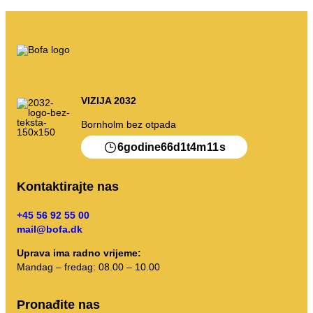
Moje smece
Otpadni portal
Pražnjenje kalendara itd.
VIZIJA 2032
Bornholm bez otpada
Uputstva za sortiranje
6
66
1
4
11
godine
d
t
m
s
Kontaktirajte nas
+45 56 92 55 00
mail@bofa.dk
Uprava ima radno vrijeme:
Mandag – fredag: 08.00 – 10.00
Pronađite nas