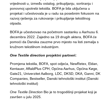
vrijednosti u, između ostalog, prikupljanju, sortiranju i
Kompost
Kontaktirajte nas
ponovnoj upotrebi tekstila. BOFA je bila uključena u
Slobodna radna mjesta
Rušenje i renoviranje
projekat i učestvovala je u radu sa posebnim fokusom na
Kompanija BOFA
razvoj rješenja za rukovanje i prikupljanje tekstilnog
otpada.
O
BOFA je učestvovao na početnom sastanku u Aarhusu 6.
decembra 2022. Zajedno sa 19 drugih aktera, BOFA će
Radno vrijeme
pomoći da Danska zauzme prvo mjesto na listi zemalja s
kružnom tekstilnom industrijom.
Tarife za otpad (privatno)
One Textile direction
projektni partneri:
Link na BRK zemljišne propise
Promjena tekstila, BOFA, spot odjeća, NewRetex, Eldan,
AT navođenje
Kentauer, AffaldPlus CPH, Općina Aarhus, Općina Køge,
Gate21, Univerzitet Aalborg, LDC, DKSD, DKA, Ganni, DK
Propisi o otpadu
Companies, Bestseller, Danski tehnološki institut (Danski
tehnološki institut)
One Textile Direction
Bio je to trogodišnji projekat koji je
Samoposluživanje
završen u julu 2025.
Samoposluživanje