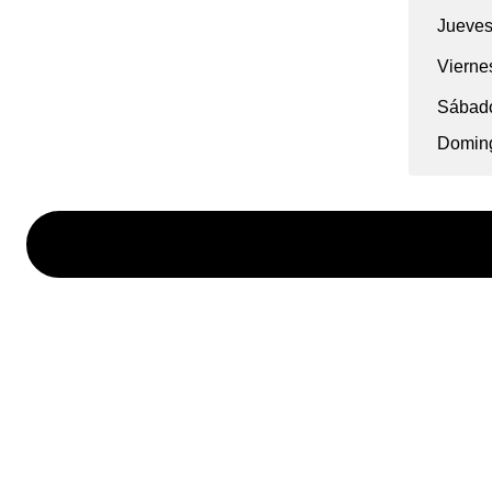
Jueve
Vierne
Sábad
Domin