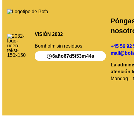
Póngas
nosotr
VISIÓN 2032
Bornholm sin residuos
+45 56 92 
mail@bofa
6
67
5
53
44
año
d
t
m
s
La adminis
atención t
Mandag – f