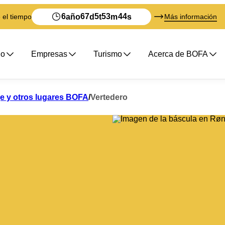
6
67
5
53
44
año
d
t
m
s
 el tiempo
Más información
do
Empresas
Turismo
Acerca de BOFA
je y otros lugares BOFA
/
Vertedero