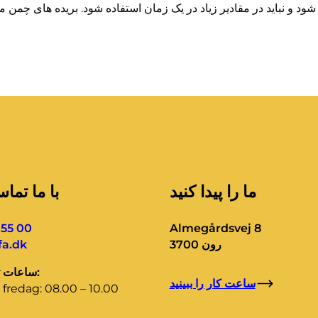
ما را پیدا کنید
با ما تما
 55 00
Almegårdsvej 8
3700 رون
a.dk
ساعات تماس اداری:
ساعت کار را ببینید
fredag: 08.00 – 10.00