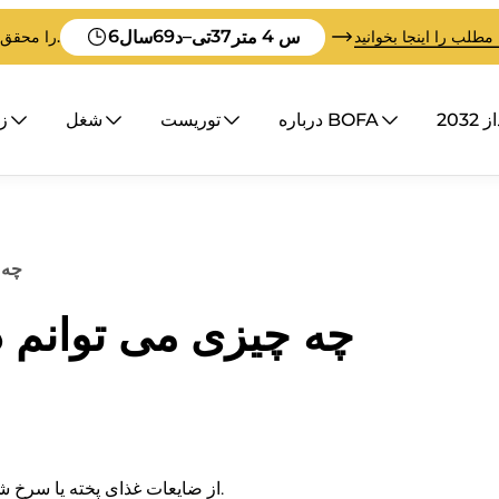
6
69
–
37
3
س
متر
تی
د
سال
 مطلب را اینجا بخوانید
BOFA در تلاش است تا قبل از تمام شدن زمان، Vision 2032 را محقق کند.
203
درباره BOFA
توریست
شغل
زب
چه 
چه چیزی می توانم
– از ضایعات غذای پخته یا سرخ شده استفاده نکنید و میزان پوست مرکبات را محدود کنید.