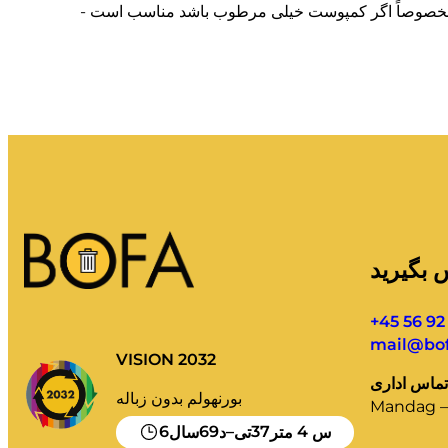
س بگیرید
+45 56 92
mail@bof
VISION 2032
بورنهولم بدون زباله
Mandag – 
6
69
–
37
3
س
متر
تی
د
سال