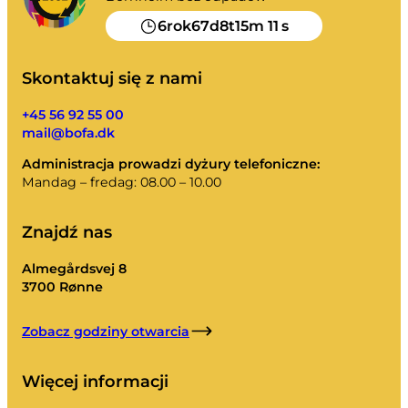
6
67
8
15
11
rok
d
t
m
s
Skontaktuj się z nami
+45 56 92 55 00
mail@bofa.dk
Administracja prowadzi dyżury telefoniczne:
Mandag – fredag: 08.00 – 10.00
Znajdź nas
Almegårdsvej 8
3700 Rønne
Zobacz godziny otwarcia
Więcej informacji