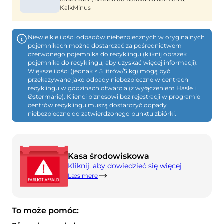
KalkMinus
Kompost
Skontaktuj się z nami
Oferty pracy
Rozbiórka i renowacja
Firma BOFA
Niewielkie ilości odpadów niebezpiecznych w oryginalnych
pojemnikach można dostarczać za pośrednictwem
czerwonego pojemnika do recyklingu (kliknij obrazek
Więcej informacji
pojemnika do recyklingu, aby uzyskać więcej informacji).
Większe ilości (jednak < 5 litrów/5 kg) mogą być
przekazywane jako odpady niebezpieczne w centrach
Godziny otwarcia
recyklingu w godzinach otwarcia (z wyłączeniem Hasle i
Østermarie). Klienci biznesowi bez rejestracji w programie
Taryfy za odpady (prywatne)
centrów recyklingu muszą dostarczyć odpady
niebezpieczne do zatwierdzonego punktu zbiórki.
Link do podstawowych zasad BRK
Przewodnik AT
Przepisy dotyczące odpadów
Kasa środowiskowa
Kliknij, aby dowiedzieć się więcej
Læs mere
Samoobsługa
Samoobsługa
To może pomóc: