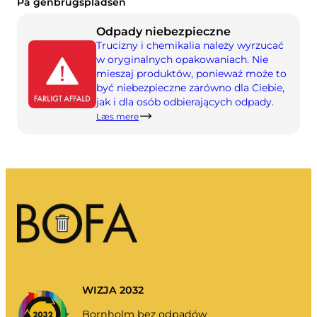
På genbrugspladsen
Moje śmieci
Portal odpadów
Odpady niebezpieczne
Trucizny i chemikalia należy wyrzucać
Opróżnianie kalendarza i nie tylko.
w oryginalnych opakowaniach. Nie
mieszaj produktów, ponieważ może to
być niebezpieczne zarówno dla Ciebie,
jak i dla osób odbierających odpady.
Læs mere
Przewodnik sortowania
WIZJA 2032
Bornholm bez odpadów