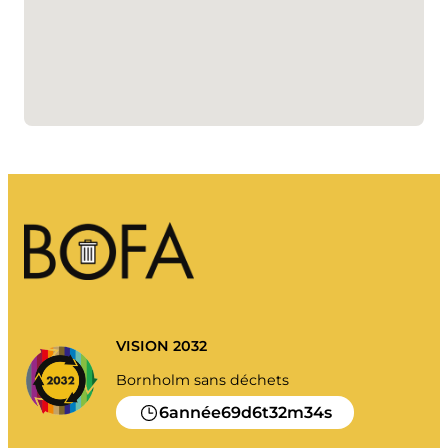
Mes déchets
Portail déchets
Vider le calendrier et plus encore.
Guide de tri
VISION 2032
Bornholm sans déchets
6
69
6
32
34
année
d
t
m
s