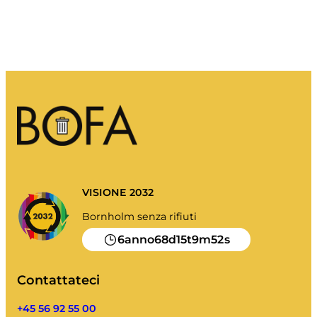
I miei rifiuti
Portale dei rifiuti
Svuotare il calendario e altro ancora.
Guida all'ordinamento
.
VISIONE 2032
Bornholm senza rifiuti
6
68
15
9
52
anno
d
t
m
s
Contattateci
+45 56 92 55 00