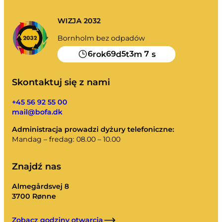
WIZJA 2032
Bornholm bez odpadów
6
69
5
3
7
rok
d
t
m
s
Skontaktuj się z nami
+45 56 92 55 00
mail@bofa.dk
Administracja prowadzi dyżury telefoniczne:
Mandag – fredag: 08.00 – 10.00
Znajdź nas
Almegårdsvej 8
3700 Rønne
Zobacz godziny otwarcia