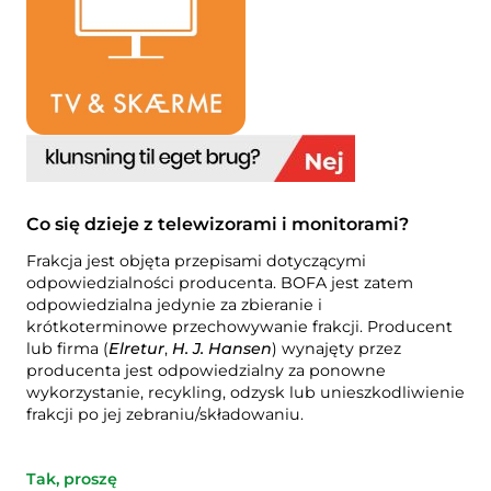
Kompost
Skontaktuj się z nami
Oferty pracy
Rozbiórka i renowacja
Firma BOFA
Więcej informacji
Godziny otwarcia
Taryfy za odpady (prywatne)
Co się dzieje z telewizorami i monitorami?
Link do podstawowych zasad BRK
Frakcja jest objęta przepisami dotyczącymi
odpowiedzialności producenta. BOFA jest zatem
Przewodnik AT
odpowiedzialna jedynie za zbieranie i
krótkoterminowe przechowywanie frakcji. Producent
Przepisy dotyczące odpadów
lub firma (
Elretur
,
H. J. Hansen
) wynajęty przez
producenta jest odpowiedzialny za ponowne
wykorzystanie, recykling, odzysk lub unieszkodliwienie
frakcji po jej zebraniu/składowaniu.
Samoobsługa
Samoobsługa
Tak, proszę