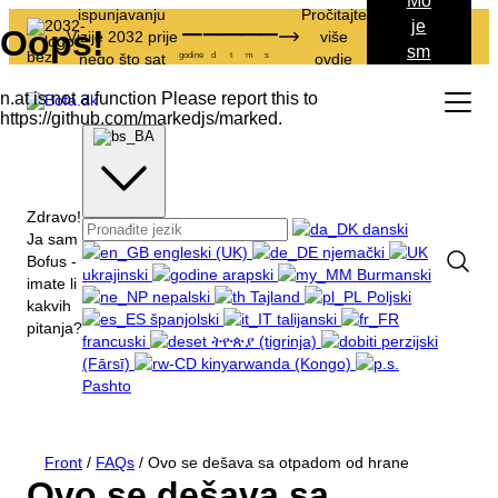
Mo
ispunjavanju
Pročitajte
–
–
–
–
–
je
Vizije 2032 prije
više
sm
godine
d
t
m
s
nego što sat
ovdje
ec
istekne.
e
Zdravo!
danski
Ja sam
engleski (UK)
njemački
Bofus -
ukrajinski
arapski
Burmanski
imate li
nepalski
Tajland
Poljski
kakvih
španjolski
talijanski
pitanja?
francuski
ትዮጵያ (tigrinja)
perzijski
(Fārsī)
kinyarwanda (Kongo)
Pashto
Otpad i reciklaža
Zanimanje
Front
/
FAQs
/
Ovo se dešava sa otpadom od hrane
Sve o komercijalnom otpadu
Tourist
Ovo se dešava sa