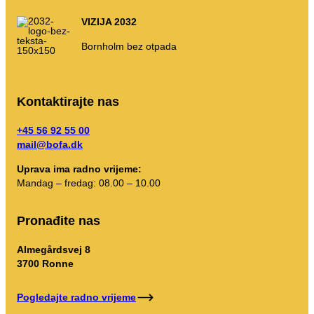
AT navođenje
VIZIJA 2032
Propisi o otpadu
Bornholm bez otpada
–
–
–
–
–
godine
d
t
m
s
Samoposluživanje
Kontaktirajte nas
Samoposluživanje
+45 56 92 55 00
mail@bofa.dk
Moje smece
Uprava ima radno vrijeme:
Otpadni portal
Mandag – fredag: 08.00 – 10.00
Pražnjenje kalendara itd.
Pronađite nas
Almegårdsvej 8
3700 Ronne
Uputstva za sortiranje
Pogledajte radno vrijeme