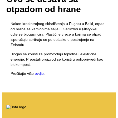
Samoposluživanje
Kako odložiti svoj otpad na Bornholmu
O BOFA-i
Sortiranje
Stope otpada za preduzeća
Štampani materijali na engleskom jeziku
O nama
Vizija 2032
otpadom od hrane
Sheme otpada
Provizija proizvođača
Štampani materijali na njemačkom jeziku
Posjetite BOFA-u
Prijavite otpad za deponiju
Obrazovanje
Uputstva za sortiranje
Moje smece
Nakon kratkotrajnog skladištenja u Fugatu u Balki, otpad
Propisi o otpadu
Polica za časopise
od hrane se kamionima šalje u
Gemidan
u Ølstykkeu,
Osnovna pravila
Osoblje
Ovo se dešava sa vašim otpadom
gdje se biogasificira. Plastične vreće u kojima se otpad
Radno vrijeme
isporučuje sortiraju se po dolasku u postrojenje na
Tako smo dobri u sortiranju
Kontaktirajte nas
Zelandu.
Krupni otpad
Slobodna radna mjesta
Biogas se koristi za proizvodnju toplotne i električne
Kompanija BOFA
Kompost
energije. Preostali proizvod se koristi u poljoprivredi kao
biokompost.
Rušenje i renoviranje
Pročitajte više
ovdje
.
O
Radno vrijeme
Tarife za otpad (privatno)
Link na BRK zemljišne propise