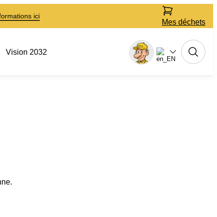
formations ici
Mes déchets
Vision 2032
nne.