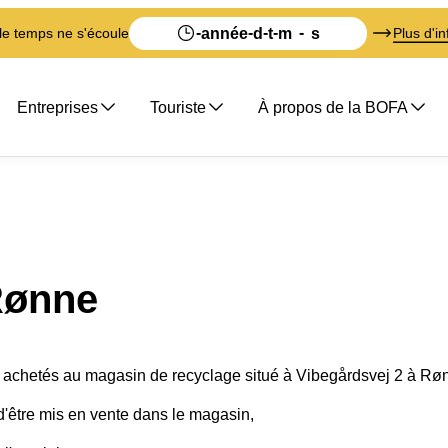
-
-
-
-
-
année
d
t
m
s
 le temps ne s'écoule
Plus d'in
Entreprises
Touriste
À propos de la BOFA
Rønne
re achetés au magasin de recyclage situé à Vibegårdsvej 2 à Rø
t d'être mis en vente dans le magasin,