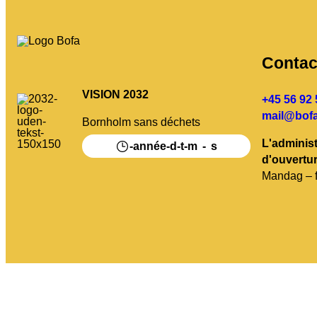
Contac
VISION 2032
+45 56 92 
mail@bofa
Bornholm sans déchets
L'administ
-
-
-
-
-
année
d
t
m
s
d'ouvertur
Mandag – f