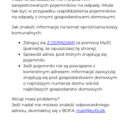
Kompost
zarejestrowanych pojemników na odpady. Może
Skontaktuj się z nami
tak być w przypadku współdzielenia pojemników
Oferty pracy
Rozbiórka i renowacja
na odpady z innymi gospodarstwami domowymi.
Firma BOFA
Jak znaleźć informacje na temat opróżniania koszy
komunalnych:
Więcej informacji
Zaloguj się
Z ODPADAMI
za pomocą MyID
Godziny otwarcia
(pamiętaj, że opuszczasz tę stronę).
Sprawdź adres, pod którym znajdują się
Taryfy za odpady (prywatne)
pojemniki.
Jeśli pojemniki nie są powiązane z
Link do podstawowych zasad BRK
konkretnym adresem, informacje zazwyczaj
znajdują się pod gospodarstwem domowym
Przewodnik AT
o najniższym numerze domu wśród
Przepisy dotyczące odpadów
najbliższych gospodarstw domowych.
Wciąż masz problemy?
Jeśli nadal nie możesz znaleźć odpowiedniego
Samoobsługa
adresu, skontaktuj się z BOFA:
mail@bofa.dk
Samoobsługa