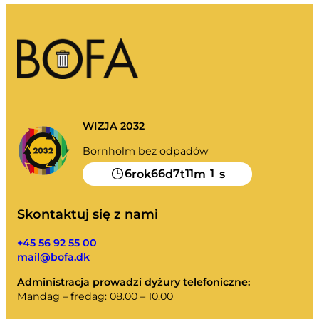
Moje śmieci
Portal odpadów
Opróżnianie kalendarza i nie tylko.
WIZJA 2032
Przewodnik sortowania
Bornholm bez odpadów
6
66
7
11
1
rok
d
t
m
s
Skontaktuj się z nami
+45 56 92 55 00
mail@bofa.dk
Administracja prowadzi dyżury telefoniczne:
Mandag – fredag: 08.00 – 10.00