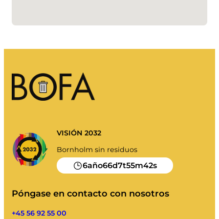
Mi basura
Portal de residuos
Vaciar el calendario y mucho más.
Guía de clasificación
VISIÓN 2032
Bornholm sin residuos
6
66
7
55
42
año
d
t
m
s
Póngase en contacto con nosotros
+45 56 92 55 00