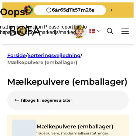
6
65
11
57
26
år
d
t
m
s
Affald og genbrug
Forside
/
Sorteringsvejledning
/
Mælkepulvere (emballager)
Erhverv
Alt om erhvervsaffald
Turist
Sortering
Mælkepulvere (emballager)
Selvbetjening
Sådan afleverer du dit affald på Bornholm
Affaldstakster for erhverv
Affaldsordninger
Om BOFA
Trykte materialer på engelsk
Producentgebyr
Sorteringsvejledning
Om os
Tilbage til søgeresultater
Trykte materialer på tysk
Anmeld affald til deponering
Vision 2032
Besøg BOFA
Affaldsregulativer
Det sker der med dit affald
Undervisning
Jordregler
Så gode er vi til at sortere
Bladhylden
Mælkepulvere (emballager)
Personale
Mit affald
Storskrald
flødepulvere, modermælkserstatninger,
Åbningstider