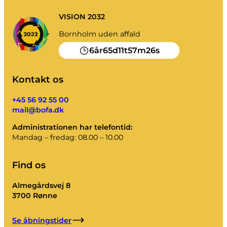
VISION 2032
Bornholm uden affald
6
65
11
57
26
år
d
t
m
s
Kontakt os
+45 56 92 55 00
mail@bofa.dk
Administrationen har telefontid:
Mandag – fredag: 08.00 – 10.00
Find os
Almegårdsvej 8
3700 Rønne
Se åbningstider