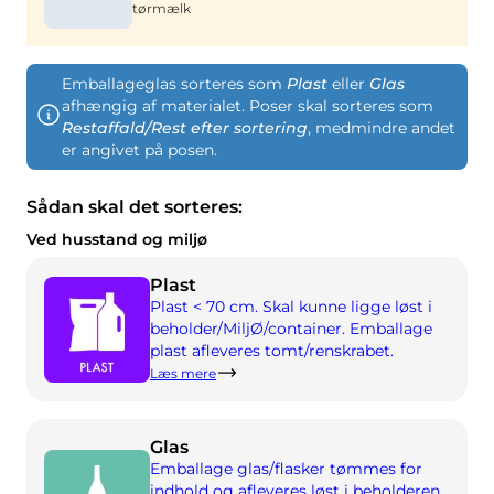
tørmælk
Kompost
Kontakt os
Ledige stillinger
Nedrivning & renovering
Virksomheden BOFA
Emballageglas sorteres som
Plast
eller
Glas
afhængig af materialet. Poser skal sorteres som
Restaffald/Rest efter sortering
, medmindre andet
Info
er angivet på posen.
Åbningstider
Sådan skal det sorteres:
Affaldstakster (private)
Ved husstand og miljø
Link til BRK jordregler
Plast
AT-vejledning
Plast < 70 cm. Skal kunne ligge løst i
beholder/MiljØ/container. Emballage
Affaldsregulativer
plast afleveres tomt/renskrabet.
Læs mere
Selvbetjening
Glas
Selvbetjening
Emballage glas/flasker tømmes for
indhold og afleveres løst i beholderen.