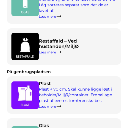
Mit affald
Låg sorteres separat som det de er
lavet af.
Affaldsportal
Læs mere
Tømningskalender m.m.
Restaffald – Ved
hustanden/MiljØ
Læs mere
Sorteringsvejledning
På genbrugspladsen
Plast
Plast < 70 cm. Skal kunne ligge løst i
beholder/MiljØ/container. Emballage
plast afleveres tomt/renskrabet.
Læs mere
Glas