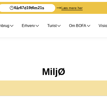
6
67
19
6
21
år
d
t
m
s
Læs mere her
enbrug
Erhverv
Turist
Om BOFA
Visi
MiljØ