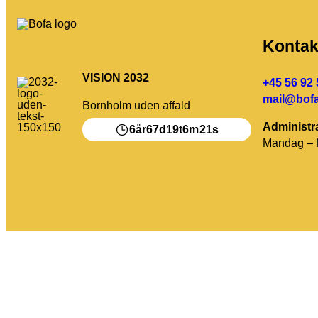
Kontak
VISION 2032
+45 56 92 
mail@bofa
Bornholm uden affald
Administra
6
67
19
6
21
år
d
t
m
s
Mandag – f