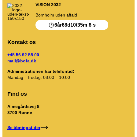
VISION 2032
Kompost
Kontakt os
Ledige stillinger
Bornholm uden affald
Nedrivning & renovering
Virksomheden BOFA
6
68
10
35
8
år
d
t
m
s
Info
Kontakt os
Åbningstider
+45 56 92 55 00
Affaldstakster (private)
mail@bofa.dk
Administrationen har telefontid:
Link til BRK jordregler
Mandag – fredag: 08.00 – 10.00
AT-vejledning
Find os
Affaldsregulativer
Almegårdsvej 8
3700 Rønne
Selvbetjening
Selvbetjening
Se åbningstider