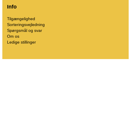
Mit affald
Info
Affaldsportal
Tilgængelighed
Tømningskalender m.m.
Sorteringsvejledning
Spørgsmål og svar
Om os
Ledige stillinger
Sorteringsvejledning