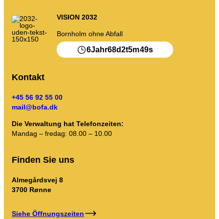
Kompost
Kontakt
VISION 2032
Stellenausschreibungen
Abriss und Renovierung
Das Unternehmen BOFA
Bornholm ohne Abfall
6
68
2
5
49
Jahr
d
t
m
s
Mehr Infos
Kontakt
Die Öffnungszeiten
Abfalltarife (privat)
+45 56 92 55 00
mail@bofa.dk
Link zu den BRK-Grundregeln
Die Verwaltung hat Telefonzeiten:
AT-Leitfaden
Mandag – fredag: 08.00 – 10.00
Abfallvorschriften
Finden Sie uns
Almegårdsvej 8
Selbstbedienung
3700 Rønne
Selbstbedienung
Siehe Öffnungszeiten