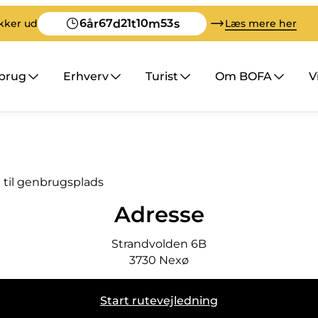
6
67
21
10
53
år
d
t
m
s
ikker ud
Læs mere her
nbrug
Erhverv
Turist
Om BOFA
V
t til genbrugsplads
Adresse
Strandvolden 6B
3730
Nexø
Start rutevejledning