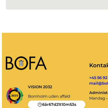
Kontak
+45 56 92
mail@bof
VISION 2032
Administr
Bornholm uden affald
Mandag – 
6
67
21
10
53
år
d
t
m
s