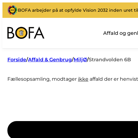
BOFA arbejder på at opfylde Vision 2032 inden uret t
Affald og ge
Forside
/
Affald & Genbrug
/
MiljØ
/
Strandvolden 6B
Fællesopsamling, modtager
ikke
affald der er henvis