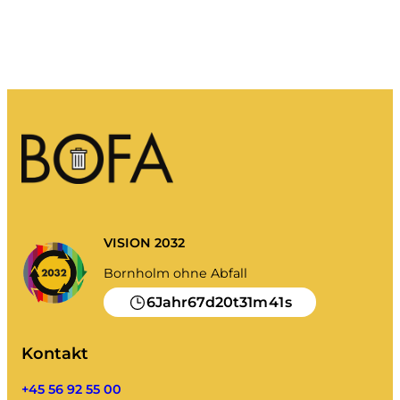
Mein Unrat
Abfall-Portal
Kalender leeren und mehr.
Sortierhilfe
VISION 2032
Bornholm ohne Abfall
6
67
20
31
41
Jahr
d
t
m
s
Kontakt
+45 56 92 55 00