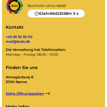
Kompost
Kontakt
Bornholm ohne Abfall
Stellenausschreibungen
Abriss und Renovierung
6
66
22
58
5
Jahr
d
t
m
s
Das Unternehmen BOFA
Kontakt
Mehr Infos
+45 56 92 55 00
Die Öffnungszeiten
mail@bofa.dk
Abfalltarife (privat)
Die Verwaltung hat Telefonzeiten:
Mandag – fredag: 08.00 – 10.00
Link zu den BRK-Grundregeln
AT-Leitfaden
Finden Sie uns
Abfallvorschriften
Almegårdsvej 8
3700 Rønne
Selbstbedienung
Siehe Öffnungszeiten
Selbstbedienung
Mehr Infos