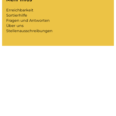
Mein Unrat
Erreichbarkeit
Abfall-Portal
Sortierhilfe
Kalender leeren und mehr.
Fragen und Antworten
Über uns
Stellenausschreibungen
Sortierhilfe